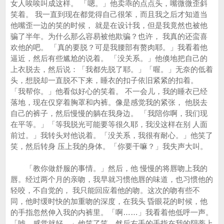
女人唉唉叫成这样。 「嗯。」他卖乖的点点头，嘴微微歪斜
笑着。 我一直到现在都觉得自己很笨，而且我之后才知道当
他嘴歪一边的笑的时候， 就是在设计我，但是我竟然也被他
骗了半年。为什么那么容易被他欺骗？也许， 我真的还蛮喜
欢他的吧。 「真的要脱？可是我腰部有赘肉耶。」我看着他
逼近，然后有些尴尬的说着。 「没关系。」他倏地把自己的
上衣脱去，然后说：「我都先脱了耶。」「喔。」无奈的低着
头，想脱却一直脱不下来，睡衣的扣子依旧紧紧的扣着。
「我帮你。」他看似好心的笑着。 不一会儿，我的睡衣已经
落地，现在仅穿着胸罩和内裤。像是感觉我的紧张， 他脱去
自己的裤子，然后慢慢的躺在我身边。 「我陪你啊，我们现
在平等。」「等我脱光可能要等很久耶，我没这样在别 人面
前过。」我转头对他说着。「没关系，我很有耐心。」他笑了
笑，然后转身 压上我的身体。「你要干嘛？」我失声大叫。
「教你做舒服的事情。」然后，他 慢慢的将唇吻上我的
唇。经过两个月的亲吻，我早就习惯他唇的味道，也习惯他的
轻咬，不自觉的， 我只能回应着他的吻。这次的吻有些不
同，他时缓时快的加重吻的深度，在我头 昏眼花的时候，他
的手指忽然伸入我的内裤里。「啊……」我看着他低呼一声。
「嘘，感觉就好。」他笑了笑，然后右手的手指在我的阴蒂上