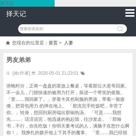
择天记
择天记
您现在的位置是：
首页
>
人妻
男友弟弟
[db:作者]
2026-05-01 21:23:51
傍晚时分，正将一盘盘的菜放上餐桌，等着那位大老爷回家。
不一会儿，门很快速的被用力打开，探进一个带笑的俊脸。
「萱……我回家了。」穿着卡其色制服的男孩，带着一脸疲
倦，把背包用力 的摔在地上。 「那洗完手吃饭吧，辛苦了
你。」转身，想回到厨房端出那锅热汤。 「可是……我想
先……」话没说完，他迅速的抱起我，往沙发走。 「郑翰
书，不行，你先吃饭！你明天要考试的人，满脑子在想什么啊
你！」 我挣扎的拨开他上下其手的魔掌。 「萱……我已经很