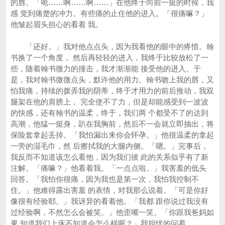
的唇。「呃……啊……啊……」在他终于向前一挺的时候，我
感 觉到痛楚的冲力。有些痛的止住他的进入。「很痛嘛？」
他皱起眉头担心的看着 我。
「还好。」我对他点点头，因为我看他的眼中的疼惜。翰
书换了一个角度， 然后再轻轻的进入，我终于比较放松了一
些，随着翰书微力的撞击，我才渐渐能 接受他的进入。于
是，我对翰书微微点头，默许他的用力。翰书吻上我的唇，又
怕我痛，持续的拨弄我的阴蒂，终于才用力的前后推动，我双
腿架在他的肩膀上， 完全使不了力，但是却能感受到一波波
的快感，还有翰书的温柔，终于，我们两 个都受不了的达到
高潮，他猛一挺身，趴在我胸前，然后不一会就立即抽出，将
保险套拿起丢掉。「我怕漏出来你会怀孕。」他很温柔的拿起
一旁的湿毛巾，然 后擦拭我的大腿内侧。「嗯。」完事后，
我反而不知道该怎么看他，因为我们彼 此的关系似乎有了新
注解。「痛嘛？」他看着我。「一点点啦。」我害羞的低头
回答。「我怕你很痛，因为我也是第一次，我怕我控制不
住。」他难得露出害羞 的表情，对我那么说着。「可是你好
像很有经验耶。」我讶异的看着他。「我都 跟你说过我没有
过经验啊，不然怎么会被笑。」他歪嘴一笑。「你跟我爸妈如
果 知道我们上床不知道会怎么样喔？」我担忧的问着。