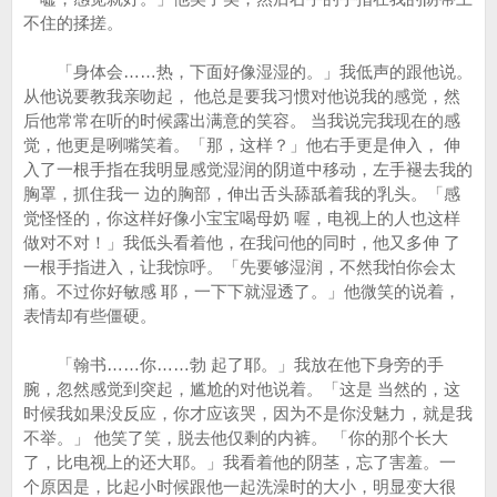
不住的揉搓。
「身体会……热，下面好像湿湿的。」我低声的跟他说。
从他说要教我亲吻起， 他总是要我习惯对他说我的感觉，然
后他常常在听的时候露出满意的笑容。 当我说完我现在的感
觉，他更是咧嘴笑着。「那，这样？」他右手更是伸入， 伸
入了一根手指在我明显感觉湿润的阴道中移动，左手褪去我的
胸罩，抓住我一 边的胸部，伸出舌头舔舐着我的乳头。「感
觉怪怪的，你这样好像小宝宝喝母奶 喔，电视上的人也这样
做对不对！」我低头看着他，在我问他的同时，他又多伸 了
一根手指进入，让我惊呼。「先要够湿润，不然我怕你会太
痛。不过你好敏感 耶，一下下就湿透了。」他微笑的说着，
表情却有些僵硬。
「翰书……你……勃 起了耶。」我放在他下身旁的手
腕，忽然感觉到突起，尴尬的对他说着。「这是 当然的，这
时候我如果没反应，你才应该哭，因为不是你没魅力，就是我
不举。」 他笑了笑，脱去他仅剩的内裤。 「你的那个长大
了，比电视上的还大耶。」我看着他的阴茎，忘了害羞。一
个原因是，比起小时候跟他一起洗澡时的大小，明显变大很