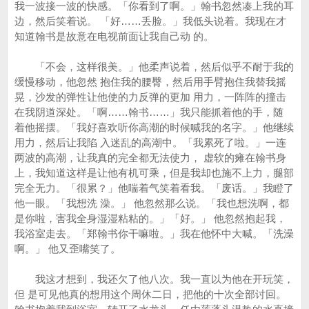
我一波接一波的快感。「你看到了啊。」翰书忽然凑上我的耳
边，然后笑着说。 「好……丢脸。」我低头说着。我现在才
知道翰书是故意在电视前面让我自己动 的。
「不会，这样很美。」他柔声说着，然后似乎不耐于我的
缓慢移动，他忽然 抱住我的腰臀，然后用手臂抱住我替我摇
晃，沙发的弹性让他使的力反弹的更加 用力，一阵阵的撞击
在我阴道深处。「啊……翰书……」我只能抓着他的手，随
着他摇摆。「我好喜欢听你高潮的时候喊我的名字。」他继续
用力，然后让我陷 入迷乱的高潮中。「我累死了啦。」一连
两波的高潮，让我真的完全都无法使力， 虚软的瘫在翰书身
上，我知道这样是让他有机可乘，但是我却也施不上力，腿部
完全无力。「很累？」他喘着气笑着看我。「废话。」我瞪了
他一眼。「我想洗 澡。」 他忽然那么说。「我也想洗啊，都
是你啦，害我全身湿湿粘粘的。」「好。」 他忽然抱起我，
我浴室走去。「郑翰书你干嘛啦。」我在他怀中大喊。「洗澡
啊。」 他又歪嘴笑了。
我这才想到，我还欠了他八次。我一直以为他在开玩笑，
但 是可见他真的想用这个周休二日，把他的十次全部讨回。