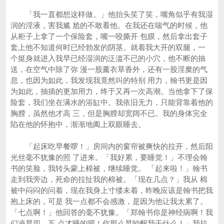
「我一直都想这样做。」他抬头笑了笑，嘴角似乎有我湿
润的淫液，害我尴 尬的不敢看他。在我还在喘气的时候，他
从柜子上拿了一个保险套，嘴一咬撕开 包膜，然后拿出套子
套上他不知道何时已经勃发的阴茎。就着我大开的双腿，一
个挺身就进入我早已经湿润的泛滥不已的小穴，他不断的抽
送，在空气中除了弥 漫一股薰衣草香外，还有一股淫糜的气
息，也因为如此，我发现我竟然叫的特别 用力，翰书更是因
为如此，抽插的更加用力，终于又再一次高潮。当他拿下了保
险套，我们坐在满水的浴缸中。我依旧无力，只能背靠着他的
胸膛，虽然他才高 三，但是胸膛却宽阔不已。我的身体完全
陷在他的怀抱中，渐渐地阖上双眼睡去。
「起床吃早餐啰！」房间内的窗帘被爽快的拉开，然后阳
光丝毫不犹豫的照 了进来。「我好累，要睡觉！」不理会翰
书的笑脸，我转头蒙上棉被，继续睡觉。 「起来啦！」翰书
走到我旁边，死命的拉扯我的棉被。「现在几点？」我从 棉
被中闷闷的问着，现在我身上寸缕未着，昨晚应该是翰书把我
抱上床的，可是 我一点都不会感激，是因为他让我太累了。
「七点啊！」他回答的毫不犹豫。「郑翰书你是神经病啊！我
们凌晨四、五 点才睡的吧！你那么早吵醒我干什么！」我拉