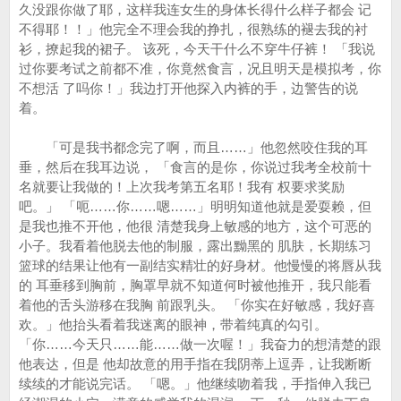
久没跟你做了耶，这样我连女生的身体长得什么样子都会 记
不得耶！！」他完全不理会我的挣扎，很熟练的褪去我的衬
衫，撩起我的裙子。 该死，今天干什么不穿牛仔裤！ 「我说
过你要考试之前都不准，你竟然食言，况且明天是模拟考，你
不想活 了吗你！」我边打开他探入内裤的手，边警告的说
着。
「可是我书都念完了啊，而且……」他忽然咬住我的耳
垂，然后在我耳边说， 「食言的是你，你说过我考全校前十
名就要让我做的！上次我考第五名耶！我有 权要求奖励
吧。」 「呃……你……嗯……」明明知道他就是爱耍赖，但
是我也推不开他，他很 清楚我身上敏感的地方，这个可恶的
小子。我看着他脱去他的制服，露出黝黑的 肌肤，长期练习
篮球的结果让他有一副结实精壮的好身材。他慢慢的将唇从我
的 耳垂移到胸前，胸罩早就不知道何时被他推开，我只能看
着他的舌头游移在我胸 前跟乳头。 「你实在好敏感，我好喜
欢。」他抬头看着我迷离的眼神，带着纯真的勾引。
「你……今天只……能……做一次喔！」我奋力的想清楚的跟
他表达，但是 他却故意的用手指在我阴蒂上逗弄，让我断断
续续的才能说完话。 「嗯。」他继续吻着我，手指伸入我已