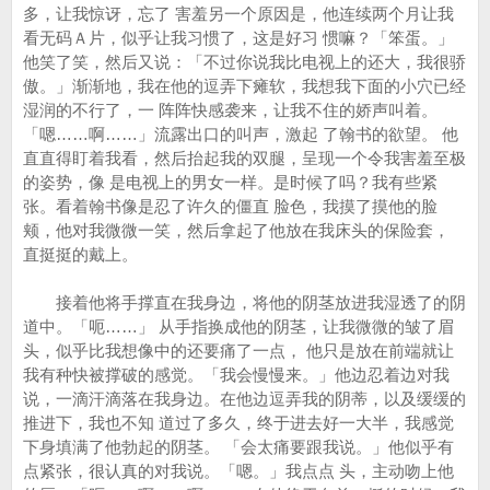
多，让我惊讶，忘了 害羞另一个原因是，他连续两个月让我
看无码Ａ片，似乎让我习惯了，这是好习 惯嘛？「笨蛋。」
他笑了笑，然后又说：「不过你说我比电视上的还大，我很骄
傲。」渐渐地，我在他的逗弄下瘫软，我想我下面的小穴已经
湿润的不行了，一 阵阵快感袭来，让我不住的娇声叫着。
「嗯……啊……」流露出口的叫声，激起 了翰书的欲望。 他
直直得盯着我看，然后抬起我的双腿，呈现一个令我害羞至极
的姿势，像 是电视上的男女一样。是时候了吗？我有些紧
张。看着翰书像是忍了许久的僵直 脸色，我摸了摸他的脸
颊，他对我微微一笑，然后拿起了他放在我床头的保险套，
直挺挺的戴上。
接着他将手撑直在我身边，将他的阴茎放进我湿透了的阴
道中。「呃……」 从手指换成他的阴茎，让我微微的皱了眉
头，似乎比我想像中的还要痛了一点， 他只是放在前端就让
我有种快被撑破的感觉。「我会慢慢来。」他边忍着边对我
说，一滴汗滴落在我身边。在他边逗弄我的阴蒂，以及缓缓的
推进下，我也不知 道过了多久，终于进去好一大半，我感觉
下身填满了他勃起的阴茎。 「会太痛要跟我说。」他似乎有
点紧张，很认真的对我说。「嗯。」我点点 头，主动吻上他