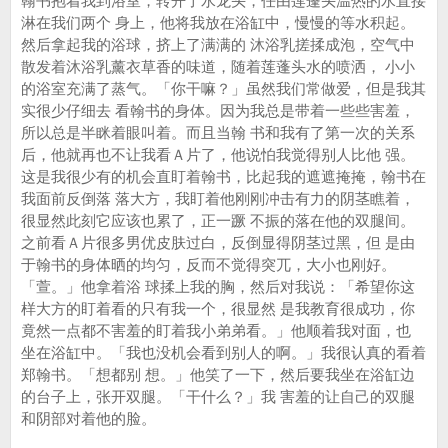
翰书抱着我到浴室，转开了水龙头，任由莲蓬头温热的水直接
淋在我们两个 身上，他将我放在浴缸中，慢慢的等水积起。
然后拿起我的浴球，挤上了满满的 沐浴乳搓揉成泡，空气中
散发着沐浴乳薰衣草香的味道，随着莲蓬头水的喷洒， 小小
的浴室充满了蒸气。「你干嘛？」虽然我们常做爱，但是我其
实很少仔细去 看翰书的身体。因为我总是带着一些些害羞，
所以总是半眯着眼叫着。而且当翰 书和我有了第一次的关系
后，他就再也不让我看Ａ片了，他说怕我觉得别人比他 强。
这是我很少有的机会直盯着翰书，比起我的遮遮掩掩，翰书在
我面前反倒落 落大方，我盯着他刚刚冲击有力的阴茎瞧着，
很显然此刻它应该也累了，正一蹶 不振的落在他的双腿间。
之前看Ａ片很多男优皮肤过白，反倒显得阴茎过黑，但 是由
于翰书的身体晒的均匀，反而不觉得突兀，大小也刚好。
「萱。」他拿着浴 球揉上我的胸，然后对我说：「希望你这
样大方的盯着看的只有我一个，很显然 是我教育很成功，你
竟然一点都不害羞的盯着我小弟弟看。」他顺着我对面，也
坐在浴缸中。「我也没机会看到别人的啊。」我很认真的看着
郑翰书。「想都别 想。」他笑了一下，然后要我坐在浴缸边
的台子上，张开双腿。「干什么？」我 害羞的让自己的双腿
和阴部对着他的脸。