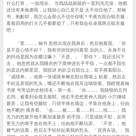
什么打算， 一如现在。 当我战战兢兢的一直到洗完澡，他都
还没有来偷袭我，让我担心自己是不是 太不信任他了。郑翰
书，抱歉耶，我怎么会那么不信任你呢？半夜在阳台晾衣服，
看着四周的灯火几乎都要熄了，只有我会在凌晨两点晾衣服
吧！
「萱……」翰书 忽然出现在我身后，然后抱着我。「你
是不是心情不好？」我有些担忧的问着背 后的人。全身不住
的抖动是因为在啜泣嘛？「不是。」「那你？」我还没问下
去， 他忽然就从我睡衣的下摆伸进右手手指，一点都不陌生
的直达内裤里层。我惊讶 的趴立在阳台上，双手撑着阳台。
「成绩单。」他将一张成绩单摊在阳台围墙上 粘着，然后左
手轻逗弄我的乳头，嘴还不断地在我耳边啮咬着。我瞪视着翰
书座 号旁边的全校排名－第一名。 「你……」我狼狈的左挡
右挡，被看到会很丢脸耶。他右手忽然更伸入我的 小穴继续
拨弄，让我有些腿软，只得半倚在墙边，半靠在他身上，任由
他不断的 搔弄着。「会……被……看……到……啦……」我
无力的想拨开他不断加速拨弄 的手指，只是成效不彰，反而
更无力的将手放在他手上，任由他不断玩弄。 「不管。」他
赌气的说着，然后左手轻轻扯着我的乳头。「进房在说。」我