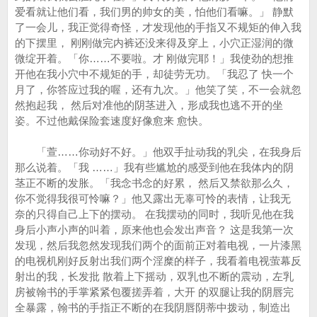
爱看就让他们看，我们男的帅女的美，怕他们看嘛。」 静默
了一会儿，我正觉得奇怪，才发现他的手指又不规矩的伸入我
的下摆里， 刚刚做完内裤还没来得及穿上，小穴正湿润的微
微绽开着。「你……不要啦。才 刚做完耶！」我使劲的想推
开他在我小穴中不规矩的手，却徒劳无功。「我忍了 快一个
月了，你答应过我的喔，还有九次。」他笑了笑，不一会就忽
然抱起我， 然后对准他的阴茎进入，形成我也逃不开的坐
姿。不过他戴保险套速度好像愈来 愈快。
「萱……你动好不好。」他双手扯动我的乳尖，在我身后
那么说着。「我 ……」我有些尴尬的感受到他在我体内的阴
茎正不断的发胀。「我念书念的好累， 然后又禁欲那么久，
你不觉得我很可怜嘛？」他又露出无辜可怜的表情，让我无
奈的只得自己上下的摆动。 在我摆动的同时，我听见他在我
身后小声小声的叫着，原来他也会发出声音？ 这是我第一次
发现，然后我忽然发现我们两个的面前正对着电视，一片漆黑
的电视机刚好反射出我们两个淫糜的样子，我看着电视萤幕反
射出的我，长发批 散着上下摇动，双乳也不断的震动，左乳
房被翰书的手掌紧紧包覆搓弄着，大开 的双腿让我的阴唇完
全暴露，翰书的手指正不断的在我阴唇阴蒂中拨动，制造出