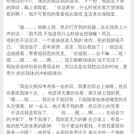
经潮湿的小穴，满意的感觉我的湿润。 下一秒，他脱去下身
的障碍，戴上保险套。 「你这家伙，什么时候在客厅放保险
套的啊！」我不可置信的看着他从面纸 盒边拿出保险套。
「嘘……」他吻上我，然后打开我的双腿，压在我身上小
声的说：「因为我 不知道我什么时候会想做嘛！而且……」
他刻意不说完话，一个挺身就进入我的 体内，惹的我娇喘不
已。「我连饭厅，还有厨房，浴室，阳台都放了！」他边说
边抽插着，带着他邪恶的笑意。「你放阳……台干嘛……啦！
嗯……嗯……哈……啊……」我又断断续续的 说不完话了，
我知道他特别喜欢看我这样，所以总是在我想说话的时候，更
用力 的在我体内冲刺跟摆动。
「我这次模拟考考第一名的话，我要在阳台上做喔，然后
你要跟我做十次。」 他贪得无餍的说着，唇又移上我的唇。
「嗯……唔……」我完全不能回答，只能随着他伸进嘴里的舌
头交缠着。好 一会儿，他才离开我的唇，然后开心的笑着：
「不说话就是答应了。」 「你……嗯……啊……」在他奋力
的冲刺下，终于高潮了。我则是无力的瘫 在沙发上，带着一
脸的怒气跟迷离的眼神。 「你不要这样看我，不然我要跟你
再来一次喔！」他邪笑，从面纸盒旁边又 拿出另外一个保险