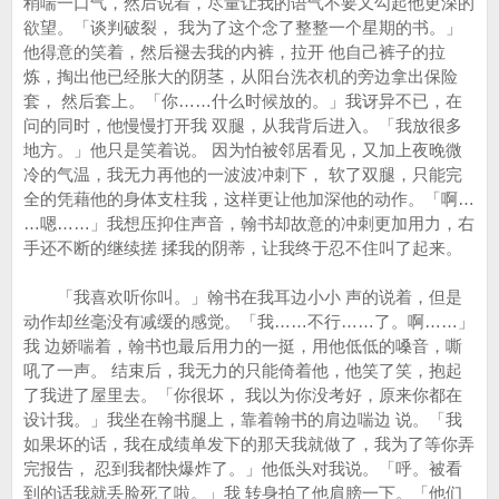
稍喘一口气，然后说着，尽量让我的语气不要又勾起他更深的
欲望。「谈判破裂， 我为了这个念了整整一个星期的书。」
他得意的笑着，然后褪去我的内裤，拉开 他自己裤子的拉
炼，掏出他已经胀大的阴茎，从阳台洗衣机的旁边拿出保险
套， 然后套上。「你……什么时候放的。」我讶异不已，在
问的同时，他慢慢打开我 双腿，从我背后进入。「我放很多
地方。」他只是笑着说。 因为怕被邻居看见，又加上夜晚微
冷的气温，我无力再他的一波波冲刺下， 软了双腿，只能完
全的凭藉他的身体支柱我，这样更让他加深他的动作。「啊…
…嗯……」我想压抑住声音，翰书却故意的冲刺更加用力，右
手还不断的继续搓 揉我的阴蒂，让我终于忍不住叫了起来。
「我喜欢听你叫。」翰书在我耳边小小 声的说着，但是
动作却丝毫没有减缓的感觉。「我……不行……了。啊……」
我 边娇喘着，翰书也最后用力的一挺，用他低低的嗓音，嘶
吼了一声。 结束后，我无力的只能倚着他，他笑了笑，抱起
了我进了屋里去。「你很坏， 我以为你没考好，原来你都在
设计我。」我坐在翰书腿上，靠着翰书的肩边喘边 说。「我
如果坏的话，我在成绩单发下的那天我就做了，我为了等你弄
完报告， 忍到我都快爆炸了。」他低头对我说。「呼。被看
到的话我就丢脸死了啦。」我 转身拍了他肩膀一下。「他们