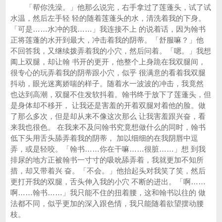
「帮你洗澡。」他那么说完，右手拿过了莲蓬头，试了试
水温，然后左手轻 轻的随着莲蓬头的水，清洗着我的下身。
「可是……水冲的我……」我连接不上 的说着话，因为翰书
正将莲蓬的水开到最大，冲击着我的阴蒂。「舒服嘛？」他
不回答我，又继续拨弄着我的小穴，然后问着。「嗯。」我想
阖上双腿，却让翰 书开的更开，他整个上身跪在我双腿间，
很专心的玩弄着我的阴蒂跟小穴，似乎 很满意的看着我双腿
抖动，眼光迷离娇喘的样子。随着水一波波的冲击，我竟然
也达到高潮，双腿不住发软抖着。翰书终于放下了莲蓬头，但
是身体却不移开， 让我还是害羞的开着双腿对着他的脸。做
了那么多次，但是却从来不像这次那么 让我害羞跟兴奋，看
来我也很色。 在我来不及问翰书究竟想做什么的同时，翰书
低下头用舌头舔弄着我的阴蒂， 加以细细的在我阴唇中逗
弄，或是轻咬。「翰书……你在干嘛……很脏……」想 到我
排尿的地方正被翰书一寸寸的吸吮舔弄着，我就更加不知所
措，却又带着兴 奋。「不会。」他抬起头对我笑了笑，然后
更打开我的双腿，舌头伸入我的小穴 不断的进出。「啊……
啊……翰书……」我只能不住的扭着腰，这和翰书以往的 做
法都不同，似乎更加的深入跟色情，我只能随着欲望摆动腰
枝。