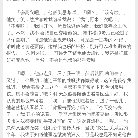
「会高兴吧。」他低头思考 着。「啊？」「没有啦。」
他笑了笑，然后靠近我吻着我说：「我们再来一次吧！」
「不要啦！」我推开他，然后躲避他的吻。我好像喜欢上他
了。不然，我不 会把自己交给他的。 翰书模拟考后已经过了
两个星期了，可是他完全没来烦我，可见是一定考的 不好，
谁叫他考前还要做。这样我也乐的轻松，刚好可以准备期末的
报告。「你 回来啦。」可是为了避免他太难过，我还是打算
好好安慰他。 当然，不会是他想的那种安慰。
「嗯。」他点点头，看了我一眼，然后就回 房间去了。
又过了一个星期，他连平常的性骚扰都懒得做，这倒是很令我
惊讶。 我看着餐桌上这个一点都不像平常的卡其色制服男
孩。该不会感冒了吧？明 天放假要陪他去看看医生才好。我
认真的那么思考着。「唉。」他低头吃着饭， 过了一会儿，
他忽然抬头看着我：「你报告弄完了吗？」「今天交出去
了。」我 开心的说着。上学期常常因为他闹着要做，所以很
多报告我都要赶到半夜才写的 完，这次真难得。「喔。」他
忽然又歪嘴微笑，让我心中警铃大作。当我们发生 关系后的
半年，我终于知道他歪嘴微笑的涵义，可是我总是不知道他做