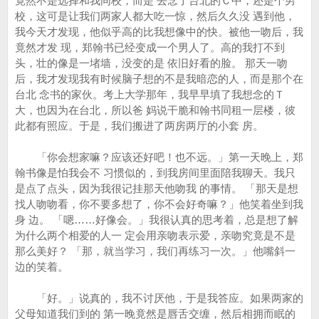
竟然不是选择和我同校，而是 去念了台北的Ｃ中，还是个男
校，这可是让我们两家人都大吃一惊，然后久久没 遇到他，
我今天才发现，他似乎高的比我想像中的快。被他一吻后，我
竟然才发 现，郑翰书已经变成一个男人了。高的我打不到
头，壮的像是一堵墙，没变的是 依旧好看的脸。 那天一吻
后，我才发现我有时候脑子想的不是我暗恋的人，而是那个在
台北 念书的家伙。考上大学那年，我早早填了我想念的Ｔ
大，也因为在台北，所以爸 妈说干脆和翰书同租一层楼，彼
此都有照应。于是，我们搬进了两房两厅的小套 房。
「你会想家嘛？应该还好吧！也不远。」第一天晚上，郑
翰书像是怕我会不 习惯似的，到我房间里面陪我聊天。我只
是点了点头，因为我很记挂那天他吻我 的事情。 「那天是想
找人吻吻看，你不要多想了，你不会好奇嘛？」他笑着坐到我
身 边。 「嗯……好像会。」我很认真的思考着，总是想了解
为什么两个相爱的人一 定会用亲吻表示爱，亲吻究竟是不是
那么美好？ 「那，就当学习，我们再练习一次。」他嘴斜一
边的笑着。
「好。」说真的，我不讨厌他，于是我答应。如果两家的
父母知道我们到的 第一晚竟然是唇舌交缠，然后相拥而眠的