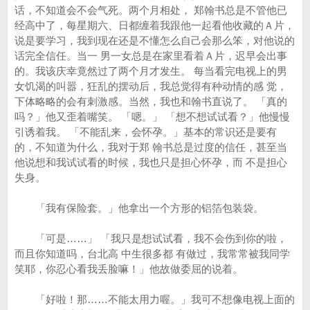
话，不知道会不会气死。两个月相处， 郑翰书总是不管他已
经高中了，每星期六、日都缠着我跟他一起看他收藏的Ａ片，
说是要学习，我到现在还是不懂怎么自己会那么笨，对他说的
话完全信任。当一 男一女总是在家里看着Ａ片，迟早会出事
的。我该庆幸竟然过了两个月才发生。 每当看完电视上的男
女饥渴的叫嚣，狂乱的摆动后，我总觉得有种动情的感 觉，
下体略略的会有刺激感。当然，我也和翰书直说了。 「真的
吗？」他又歪着嘴笑。 「嗯。」 「想不想试试看？」他慢慢
引诱着我。 「不能乱来，会怀孕。」基本的常识还是要有
的，不知道为什么，我对于郑 翰书总是过度的信任，甚至当
他说想和我试试看的时候，我也只是担心怀孕，而 不是担心
失身。
「我有保险套。」他拿出一个方形的铝箔包装袋。
「可是……」 「我只是想试试看，我不会伤到你的啦，
而且你知道吗，台北高 中生很多都 有做过，我常常被我同学
笑耶，你忍心看我丢脸嘛！」他故做委屈的说着。
「好啦！那……不能太用力喔。」我可不想像电视上面的