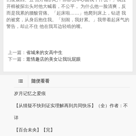
开棉被探出头对他大喊着，不公平， 为什么他一脸清爽，反
而是我累的腰酸背痛。「起床啦……」他爬到床上，钻进 我
的被窝，从身后抱住我。「别闹，我好累。」我带着起床气的
警告，却止不住 他在我耳边轻啃的嘴。
上一篇：
省城来的女高中生
下一篇：
逛情趣店的美女让我玩屁眼
随便看看
岁月记忆之爱痕
【从猜疑不快到证实理解再到共同快乐】（全）作者：不
详
【百合未央】【完】