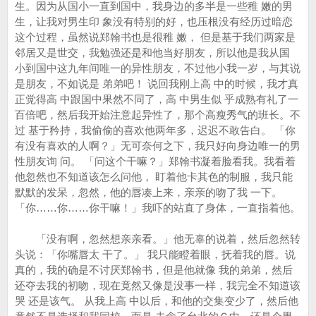
生。因为从国小一直到国中，我身边的多半是一些稚 嫩的男
生，让我对男生印 象没有特别的好，也压根没有经历过暗恋
这个过程，虽然说郑翰书也是很稚 嫩， 但是基于我们两家是
邻居又是世交，我勉强还是和他当好朋友，所以他是我从国
小到国中这九年间唯一的异性朋友，不过他小我一岁，与其说
是朋友，不如说是 弟弟吧！ 说回我刚上高 中的时候，我才真
正觉得高 中跟国中果然不同了，高 中男生似 乎成熟有礼了一
百倍吧，然后我开始注意起异性了，那个高瘦秀气的班长。不
过 基于矜持，我偷偷的喜欢他两年多，迟迟不敢告白。 「你
有没有喜欢的人啊？」无可奈何之下，我只好向身边唯一的男
性朋友询 问。 「问这个干嘛？」郑翰书凝着脸看我。我看着
他忽然也不知道该怎么问他， 盯着他卡其色的制服，我只能
默默的发呆，忽然，他的唇凑上来，亲亲的吻了我 一下。
「你……你……你干嘛！」我吓的站直了身体，一直指着他。
「没有啊，忽然想亲亲看。」他无辜的说着，然后忽然转
头说：「你嘴唇太 干了。」 我只能瞪着眼，抚着我的唇。说
真的，我的确是不讨厌郑翰书，但是他就像 我的弟弟，然后
还夺去我的初吻，现在竟然又像是没事一样，我完全不知道该
哭 还是该气。 从我上高 中以后，和他的交集变少了，然后他