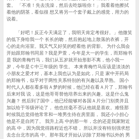
套。 「不准！先去洗澡，然后去吃饭啦你！」我看着他擦拭
着他的阴茎，看似很 想又将另一个套子戴上的感觉，用力的
说着。
「好吧！反正今天满足了，我明天肯定考很好。」他微笑
的低下身给我一个 长长的吻，然后抱起地上散落的衣裤，开
心的走向浴室。我又气又好笑的瞪着他 的背影。 为什么我会
开始跟郑翰书同居？我是尹萱，今年是大一的学生，而郑翰书
是 我的青梅竹马，我们从五岁就开始形影不离，他小我一
岁，今年是Ｃ中三年级的 学生。 本来青梅竹马应该是淡淡的
小朋友之爱才对，基本上我也认为是如此，只是 家中开药局
的郑翰书，似乎对于两性关系特别的有兴趣以及早熟。 国小
时代人人都在看多啦Ａ梦的时候，他已经在看Ａ片了，郑翰书
后来对我 说，这是他哥哥替他培养出来的兴趣。这是什么鬼
兴趣？ 然后到了国中，他已经能够对各国Ａ片分门别类并且
加以给于等级评论了， 他也丝毫不否认他就是喜欢。难怪那
时候我总觉得他常常和一堆男生待在房里面， 我还小小担心
他是不是自闭了。 我升上高 中的那一年，念的还是我家附近
的高 中，因为我觉得路程近也不错， 所以并没有特别强求想
去念台北市的高 中。那年我才开始认识除了郑翰书以外的 男